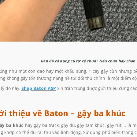
Bạn đã có dụng cụ tự vệ chưa? Nếu chưa hãy chọn B
ống như một con dao hay một khẩu súng, 1 cây gậy cùn nhưng bề
ng không gây tổn thương nặng nề tới đối thủ chính là một điểm c
 lý do này,
Shop Baton ASP
xin trân trọng được giới thiệu cùng c
iới thiệu về Baton – gậy ba khúc
ậy ba khúc
hay gậy ba track, gậy dũ, gậy tam khúc, gậy rút,... l
g khớp có thể dũ ra, thu vào linh động. Sử dụng phổ biến trong các