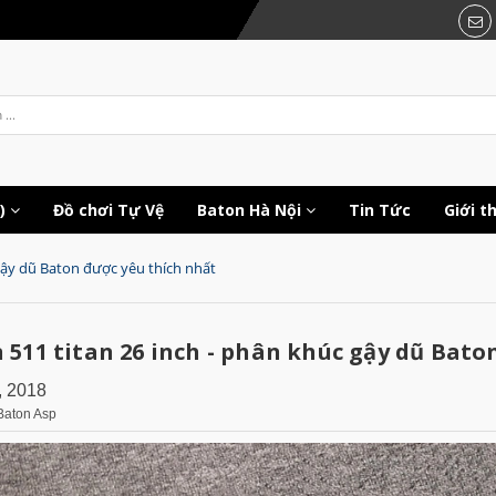
c)
Đồ chơi Tự Vệ
Baton Hà Nội
Tin Tức
Giới t
 gậy dũ Baton được yêu thích nhất
 511 titan 26 inch - phân khúc gậy dũ Bato
, 2018
Baton Asp