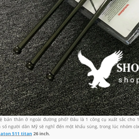
 SHY VÀNG GOLD SIZE 26
BATON SHY ĐEN SIZE 26
00₫
599.000₫
795.000₫
795.000₫
ệ bản thân ở ngoài đường phố? Đâu là 1 công cụ xuất sắc cho 
 số người dân Mỹ sẽ nghĩ đến một khẩu súng, trong lúc nhóm còn lạ
aton 511 titan
26 inch.