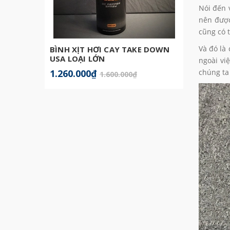
Nói đến 
nên được
cũng có 
Và đó là
BÌNH XỊT HƠI CAY TAKE DOWN
BATON
USA LOẠI LỚN
ngoài vi
1.260.000₫
599.0
chúng ta
1.600.000₫