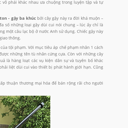
 võ phái khác nhau ưa chuộng trong luyện tập và tự
ton - gậy ba khúc
bởi cây gậy này ra đời khá muộn –
a số những loại gậy dùi cui nói chung – lúc ấy chỉ là
ng một câu lạc bộ ở nước Anh sử dụng. Chiếc gậy này
giao thông.
u của tội phạm. Với mục tiêu áp chế phạm nhân 1 cách
c” được những tên tù nhân cứng cựa. Còn với những cây
uả là hàng loạt các vụ kiện dân sự và tuyên bố khác
ải liệt dùi cui vào thiết bị phát hành giới hạn. Cũng
ấp thuận thương mại hóa để bán rộng rãi cho người