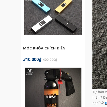
MÓC KHÓA CHÍCH ĐIỆN
BATON
310.000₫
599.0
400.000₫
Tự bảo v
hiểm? Đa
nghĩ về
B