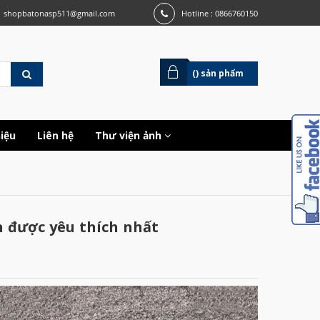
shopbatonasp511@gmail.com
Hotline : 0866760150
(
) sản phẩm
hiệu
Liên hệ
Thư viện ảnh
n được yêu thích nhất