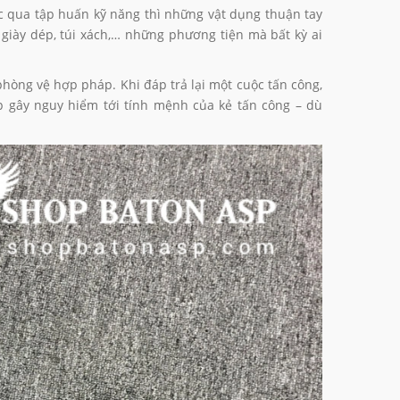
c qua tập huấn kỹ năng thì những vật dụng thuận tay
, giày dép, túi xách,… những phương tiện mà bất kỳ ai
phòng vệ hợp pháp. Khi đáp trả lại một cuộc tấn công,
CE
BATON PEN
BATO
p gây nguy hiểm tới tính mệnh của kẻ tấn công – dù
379.000₫
395.
595.000₫