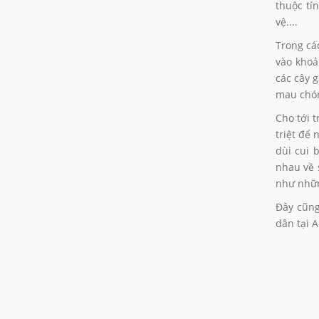
thuộc tí
vệ....
Trong cá
vào khoả
các cây 
mau chón
Cho tới 
triệt để
dùi cui 
nhau về 
như nhữn
Đây cũng
dân tại 