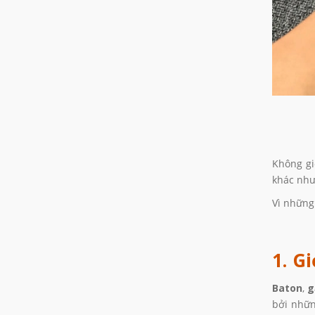
Không gi
khác như
Vì những
1. G
Baton
,
g
bởi nhữn