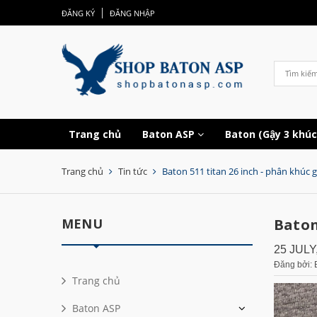
ĐĂNG KÝ
ĐĂNG NHẬP
Trang chủ
Baton ASP
Baton (Gậy 3 khú
Trang chủ
Tin tức
Baton 511 titan 26 inch - phân khúc
MENU
Baton
25 JULY
Đăng bởi: 
Trang chủ
Baton ASP