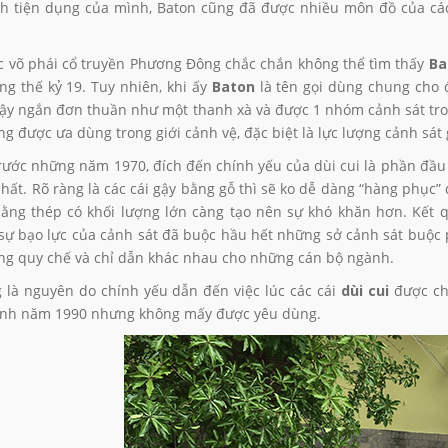
nh tiện dụng của mình, Baton cũng đã được nhiều môn đồ của các
c võ phái cổ truyền Phương Đông chắc chắn không thể tìm thấy
Ba
ng thế kỷ 19. Tuy nhiên, khi ấy
Baton
là tên gọi dùng chung cho đ
gậy ngắn đơn thuần như một thanh xà và được 1 nhóm cảnh sát tro
g được ưa dùng trong giới cảnh vệ, đặc biệt là lực lượng cảnh sát 
trước những năm 1970, đích đến chính yếu của dùi cui là phần đầ
 nhất. Rõ ràng là các cái gậy bằng gỗ thì sẽ ko dễ dàng “hàng phụ
bằng thép có khối lượng lớn càng tạo nên sự khó khăn hơn. Kết q
sự bạo lực của cảnh sát đã buộc hầu hết những sở cảnh sát buộc ph
g quy chế và chỉ dẫn khác nhau cho những cán bộ ngành.
 là nguyên do chính yếu dẫn đến việc lúc các cái
dùi cui
được ch
Anh năm 1990 nhưng không mấy được yêu dùng.