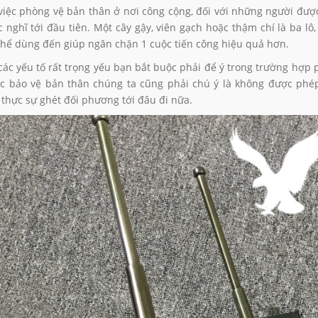
việc phòng vệ bản thân ở nơi công cộng, đối với những người đượ
 nghĩ tới đầu tiên. Một cây gậy, viên gạch hoặc thậm chí là ba lô
thể dùng đến giúp ngăn chặn 1 cuộc tiến công hiệu quả hơn.
 các yếu tố rất trọng yếu bạn bắt buộc phải để ý trong trường hợp 
 SHY TRẮNG SIZE 26
DÙI CUI ĐIỆN HY-X8 POLI
ệc bảo vệ bản thân chúng ta cũng phải chú ý là không được phé
00₫
750.000₫
 thực sự ghét đối phương tới đâu đi nữa.
795.000₫
850.000₫