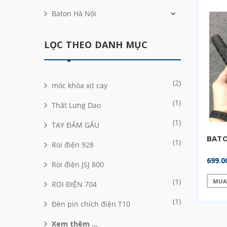
Baton Hà Nội
LỌC THEO DANH MỤC
(2)
móc khóa xịt cay
(1)
Thắt Lưng Dao
(1)
TAY ĐẤM GẤU
BAT
(1)
Roi điện 928
699.0
Roi điện JSJ 800
(1)
MUA
ROI ĐIỆN 704
(1)
Đèn pin chích điện T10
Xem thêm ...