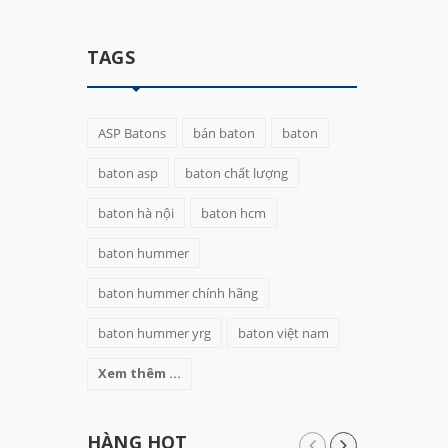
TAGS
ASP Batons
bán baton
baton
baton asp
baton chất lượng
baton hà nội
baton hcm
baton hummer
baton hummer chính hãng
baton hummer yrg
baton việt nam
Xem thêm ...
HÀNG HOT