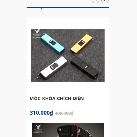
MÓC KHÓA CHÍCH ĐIỆN
BATON
310.000₫
599.0
400.000₫