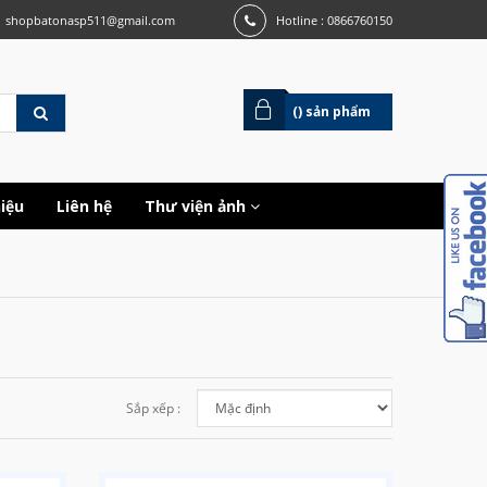
shopbatonasp511@gmail.com
Hotline : 0866760150
(
) sản phẩm
hiệu
Liên hệ
Thư viện ảnh
Sắp xếp :