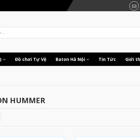
c)
Đồ chơi Tự Vệ
Baton Hà Nội
Tin Tức
Giới t
ON HUMMER