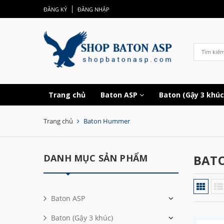
ĐĂNG KÝ
ĐĂNG NHẬP
Trang chủ
Baton ASP
Baton (Gậy 3 khú
Trang chủ
Baton Hummer
DANH MỤC SẢN PHẨM
BAT
Baton ASP
Baton (Gậy 3 khúc)