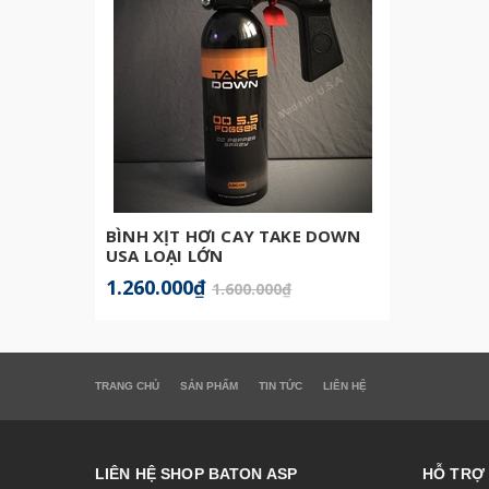
BÌNH XỊT HƠI CAY TAKE DOWN
BATON
USA LOẠI LỚN
1.260.000₫
599.0
1.600.000₫
TRANG CHỦ
SẢN PHẨM
TIN TỨC
LIÊN HỆ
LIÊN HỆ SHOP BATON ASP
HỖ TRỢ