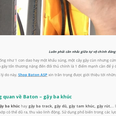
Luôn phải cân nhắc giữa tự vệ chính đáng
ống như 1 con dao hay một khẩu súng, một cây gậy cùn nhưng cứng
 gây tổn thương nặng đến đối thủ chính là 1 điểm mạnh cần để ý 
 lý do này,
Shop Baton ASP
xin trân trọng được giới thiệu tới nh
g quan về Baton – gậy ba khúc
ậy ba khúc
hay
gậy ba track, gậy dũ, gậy tam khúc, gậy rút
,..
p có thể dũ ra, thu vào linh động. Sử dụng phổ biến trong các lực 