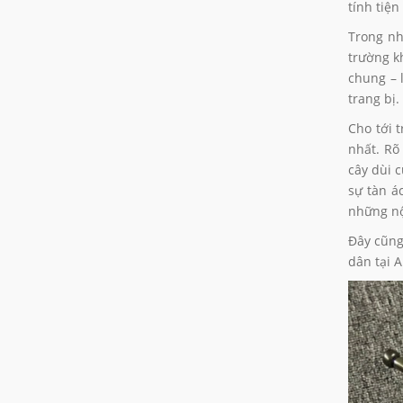
tính tiệ
Trong nh
trường k
chung – 
trang bị.
Cho tới 
nhất. Rõ
cây dùi 
sự tàn á
những nộ
Đây cũng
dân tại 