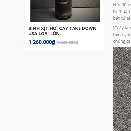
Nói đến 
bị thuận
bất cứ a
Và ấy là
BÌNH XỊT HƠI CAY TAKE DOWN
BATON
USA LOẠI LỚN
bên cạnh
1.260.000₫
599.0
chúng ta 
1.600.000₫