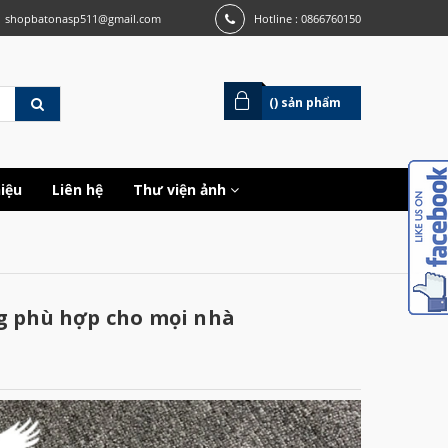
shopbatonasp511@gmail.com
Hotline : 0866760150
(
) sản phẩm
hiệu
Liên hệ
Thư viện ảnh
ợng phù hợp cho mọi nhà