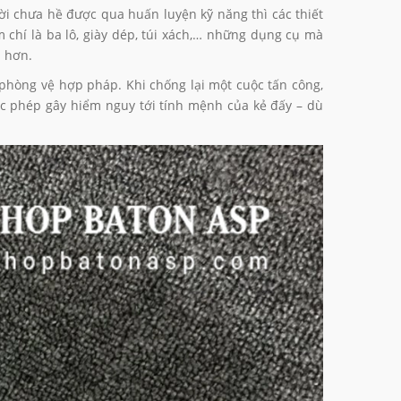
ời chưa hề được qua huấn luyện kỹ năng thì các thiết
 chí là ba lô, giày dép, túi xách,… những dụng cụ mà
ả hơn.
 phòng vệ hợp pháp. Khi chống lại một cuộc tấn công,
CE
BATON PEN
BATO
c phép gây hiểm nguy tới tính mệnh của kẻ đấy – dù
379.000₫
395.
595.000₫