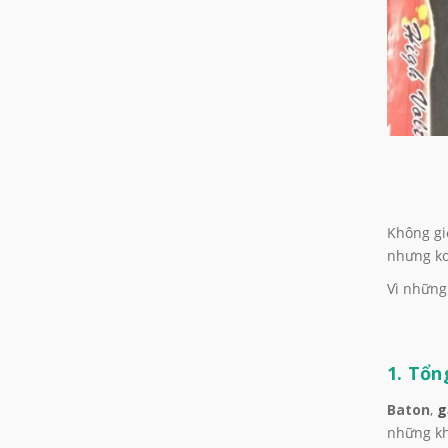
Không gi
nhưng ko
Vì những
1. Tổn
Baton
,
g
những khớ