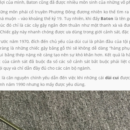
n lợi của mình, Baton cũng đã được nhiều môn sinh của những võ ph
ững môn phái cổ truyền Phương Đông đương nhiên ko thể tìm r
há muộn – vào khoảng thế kỷ 19. Tuy nhiên, khi đấy
Baton
là tên g
lúc đó chỉ là các cây gậy ngắn đơn thuần như một thanh xà và đ
 Chiếc gậy này nhanh chóng được ưa dùng trong giới cảnh sát, đặc b
trước năm 1970, đích đến chủ yếu của dùi cui là phần đầu của tội
 ràng là những chiếc gậy bằng gỗ thì sẽ không dễ dàng “hàng ph
cui bằng thép nặng nề càng tạo nên sự khó khăn hơn. Kết quả là hà
c của cảnh sát đã buộc đa số các sở cảnh sát bắt buộc phải liệt
i quy và chỉ dẫn đầy đủ cho các cán bộ ngành.
 là căn nguyên chính yếu dẫn đến việc khi những cái
dùi cui
được 
Anh năm 1990 nhưng ko mấy được yêu dùng.