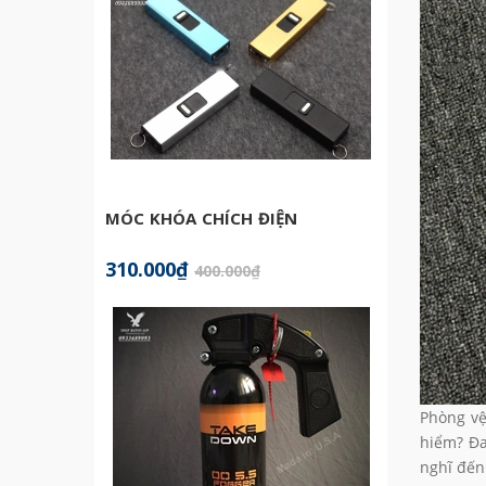
MÓC KHÓA CHÍCH ĐIỆN
BATON
310.000₫
599.0
400.000₫
Phòng vệ
hiểm? Đa
nghĩ đế