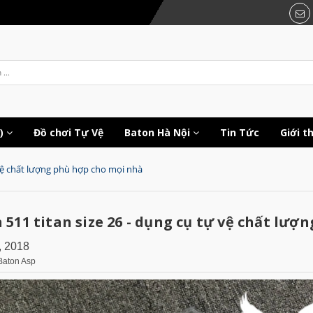
c)
Đồ chơi Tự Vệ
Baton Hà Nội
Tin Tức
Giới t
 vệ chất lượng phù hợp cho mọi nhà
 511 titan size 26 - dụng cụ tự vệ chất lư
, 2018
Baton Asp