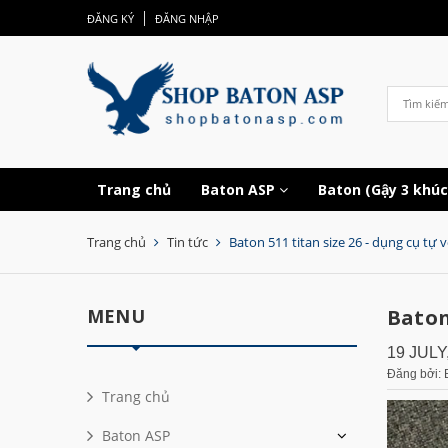
ĐĂNG KÝ
ĐĂNG NHẬP
Trang chủ
Baton ASP
Baton (Gậy 3 khú
Trang chủ
Tin tức
Baton 511 titan size 26 - dụng cụ tự
MENU
Baton
19 JULY
Đăng bởi: 
Trang chủ
Baton ASP