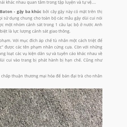
ái khác nhau quan tâm trong tập luyện và tự vệ....
a
Baton - gậy ba khúc
bởi cây gậy này có mặt trên thị
ọi sử dụng chung cho toàn bộ các mẫu gậy dùi cui nói
ược một nhóm cảnh sát trong 1 câu lạc bộ ở nước Anh
iệt là lực lượng cảnh sát giao thông.
 phạm. Với mục đích áp chế tù nhân một cách triệt để
ục” được các tên phạm nhân cứng cựa. Còn với những
ng loạt các vụ kiện dân sự và tuyên cáo khác nhau về
 dùi cui vào trang bị phát hành bị hạn chế. Cũng như
chấp thuận thương mại hóa để bán đại trà cho nhân