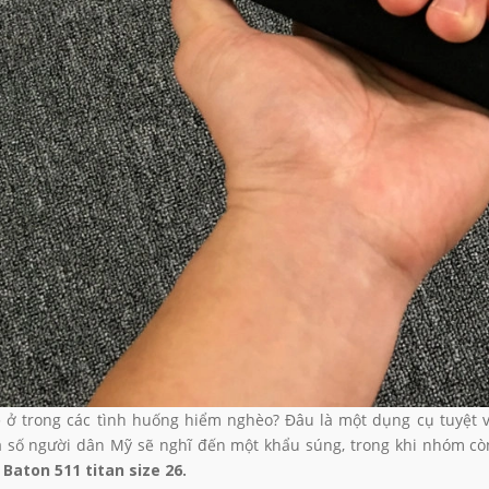
 SHY VÀNG GOLD SIZE 26
BATON SHY ĐEN SIZE 26
00₫
599.000₫
795.000₫
795.000₫
 ở trong các tình huống hiểm nghèo? Đâu là một dụng cụ tuyệt v
 số người dân Mỹ sẽ nghĩ đến một khẩu súng, trong khi nhóm còn lạ
n
Baton 511 titan size 26
.