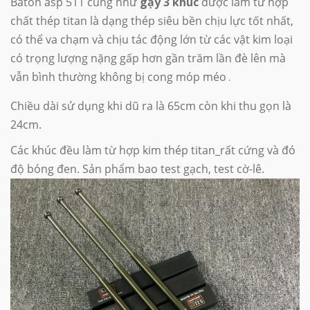
Baton asp 511 cũng như
gậy 3 khúc
được làm từ hợp
chất thép titan là dạng thép siêu bền chịu lực tốt nhất,
có thể va chạm và chịu tác động lớn từ các vật kim loại
có trọng lượng nặng gấp hơn gần trăm lần đè lên mà
vẫn bình thường không bị cong móp méo
.
Chiều dài sử dụng khi dũ ra là 65cm còn khi thu gọn là
24cm.
Các khúc đều làm từ hợp kim thép titan_rất cứng và đó
độ bóng đen. Sản phẩm bao test gạch, test cờ-lê.