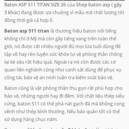
Baton ASP 511 TITAN SIZE 26
của
Shop baton asp
(
gậy
3 khúc
) đang được ưa chuộng vì mẫu mã chất lượng tốt
đồng thời giá cả hợp lí.
B
aton asp 511 titan
là thương hiệu baton nổi tiếng
không chỉ ở Mỹ mà còn gây tiếng vang trên toàn thế
giới, nó được rất nhiều người đủ mọi lứa tuổi dùng để
tập võ hay rèn luyện sức khỏe tự vệ phòng thân chống
lại kẻ xấu rất hiệu quả. Ngoài ra nó còn được các cơ
quan liên nghành cũng như canh sát dùng để phục vụ
công tác bảo vệ an ninh tuần tra kiểm soát bảo vệ.
Baton cũng là vật phòng thân thu gọn rất phù hợp cho
bảo vệ, những người hay đi đêm. Với chất liệu thép siêu
cứng, baton
511
có thể phá nát gạch đá mà không cong
vênh như thép bình thường. Nếu bảo quản tốt có thể
sử dụng hàng chục năm.