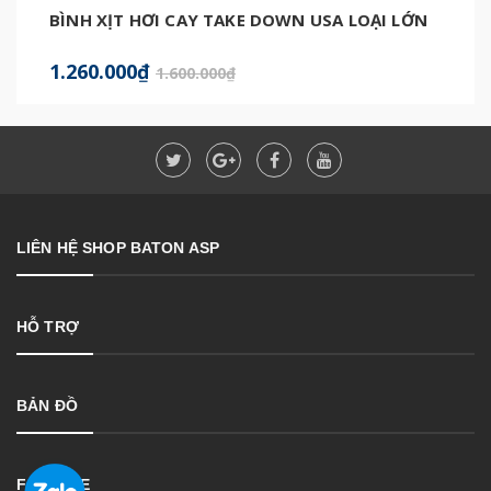
BÌNH XỊT HƠI CAY TAKE DOWN USA LOẠI LỚN
1.260.000₫
1.600.000₫
LIÊN HỆ SHOP BATON ASP
HỖ TRỢ
BẢN ĐỒ
FANPAGE