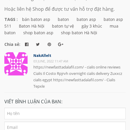
Hoặc liên hệ Shop để được tư vấn hỗ trợ đặt hàng.
TAGS :
bán baton asp
baton
baton asp
baton asp
511
Baton Hà Nội
baton tự vệ
gậy 3 khúc
mua
baton
shop baton asp
shop baton Hà Nội
Chia sẻ:
NakAllelt
03 JUNE, 2022 11:47 AM
https://newfasttadalafil.com/ - cialis online reviews
Cialis Il Costo Rpjrvh overnight cialis delivery Zuxxcz
cialis egypt https://newfasttadalafil.com/ - Cialis
Tepxle
VIẾT BÌNH LUẬN CỦA BẠN: