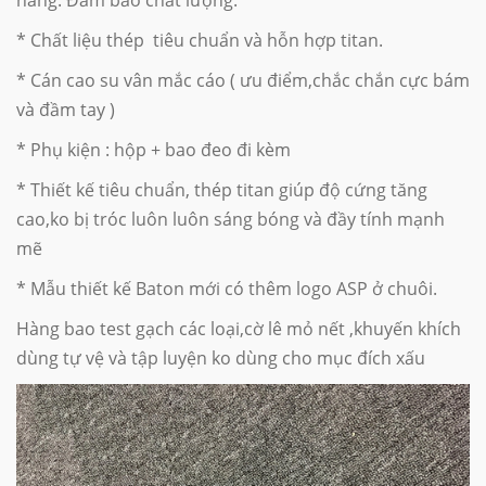
hãng. Đảm bảo chất lượng:
* Chất liệu thép tiêu chuẩn và hỗn hợp titan.
* Cán cao su vân mắc cáo ( ưu điểm,chắc chắn cực bám
và đầm tay )
* Phụ kiện : hộp + bao đeo đi kèm
* Thiết kế tiêu chuẩn, thép titan giúp độ cứng tăng
cao,ko bị tróc luôn luôn sáng bóng và đầy tính mạnh
mẽ
* Mẫu thiết kế Baton mới có thêm logo ASP ở chuôi.
Hàng bao test gạch các loại,cờ lê mỏ nết ,khuyến khích
dùng tự vệ và tập luyện ko dùng cho mục đích xấu