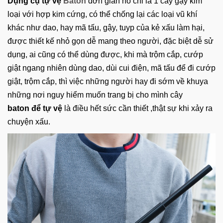
Dụng cụ tự vệ
Baton
đơn giản nó chỉ là 1 cây gậy kim
loại với hợp kim cứng, có thể chống lại các loại vũ khí
khác như dao, hay mã tấu, gậy, tuyp của kẻ xấu làm hại,
được thiết kế nhỏ gọn dễ mang theo người, đặc biệt dễ sử
dụng, ai cũng có thể dùng được, khi mà trộm cắp, cướp
giật ngang nhiên dùng dao, dùi cui điện, mã tấu để đi cướp
giật, trộm cắp, thì việc những người hay đi sớm về khuya
những nơi nguy hiểm muốn trang bị cho mình cây
baton để tự vệ
là điều hết sức cần thiết ,thật sự khi xảy ra
chuyện xấu.