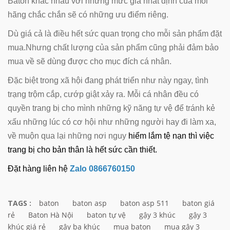
Baton khác nhau với những mức giá nhất định của mỗi
hãng chắc chắn sẽ có những ưu điểm riêng.
Dù giá cả là điều hết sức quan trọng cho mỗi sản phẩm đặt
mua.Nhưng chất lượng của sản phẩm cũng phải đảm bảo
mua về sẽ dùng được cho mục đích cá nhân.
Đặc biệt trong xã hội đang phát triển như này ngay, tình
trạng trộm cắp, cướp giật xảy ra. Mỗi cá nhân đều có
quyền trang bị cho mình những kỹ năng tự vệ để tránh kẻ
xấu những lúc có cơ hội như những người hay đi làm xa,
về muộn qua lại những nơi nguy
hiểm lắm tệ nạn thì việc
trang bị cho bản thân là hết sức cần thiết.
Đặt hàng liên hệ
Zalo 0866760150
TAGS :
baton
baton asp
baton asp 511
baton giá
rẻ
Baton Hà Nội
baton tự vệ
gậy 3 khúc
gậy 3
khúc giá rẻ
gậy ba khúc
mua baton
mua gậy 3