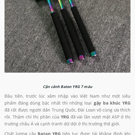
Cận cảnh Baton YRG 7 màu
Đầu tiên, trước lúc xâm nhập vào Việt Nam như một siêu
phẩm đáng dùng bậc nhất thì những loại
gậy ba khúc YRG
đã rất được người dân Trung Quốc, Đài Loan vô cùng ưa thích
rồi. Thậm chí thị phần của
YRG
đã vài lần vượt mặt ASP ở thị
trường châu Á và cạnh tranh dữ dội ở thị trường thế giới.
Chất lượng cây
Baton YRG
tiếp tục được tái khẳng định khi