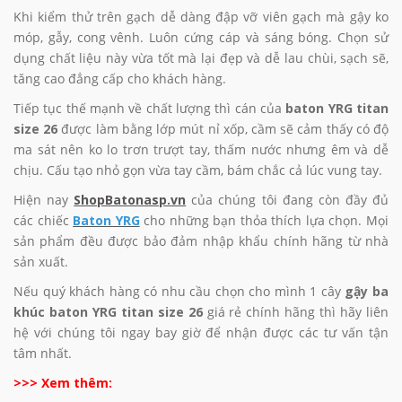
Khi kiểm thử trên gạch dễ dàng đập vỡ viên gạch mà gậy ko
móp, gẫy, cong vênh. Luôn cứng cáp và sáng bóng. Chọn sử
dụng chất liệu này vừa tốt mà lại đẹp và dễ lau chùi, sạch sẽ,
tăng cao đẳng cấp cho khách hàng.
Tiếp tục thế mạnh về chất lượng thì cán của
baton YRG
titan
size 26
được làm bằng lớp mút nỉ xốp, cầm sẽ cảm thấy có độ
ma sát nên ko lo trơn trượt tay, thấm nước nhưng êm và dễ
chịu. Cấu tạo nhỏ gọn vừa tay cầm, bám chắc cả lúc vung tay.
Hiện nay
ShopBatonasp.vn
của chúng tôi đang còn đầy đủ
các chiếc
Baton YRG
cho những bạn thỏa thích lựa chọn. Mọi
sản phẩm đều được bảo đảm nhập khẩu chính hãng từ nhà
sản xuất.
Nếu quý khách hàng có nhu cầu chọn cho mình 1 cây
gậy ba
khúc
baton YRG
titan size 26
giá rẻ chính hãng thì hãy liên
hệ với chúng tôi ngay bay giờ để nhận được các tư vấn tận
tâm nhất.
>>> Xem thêm: