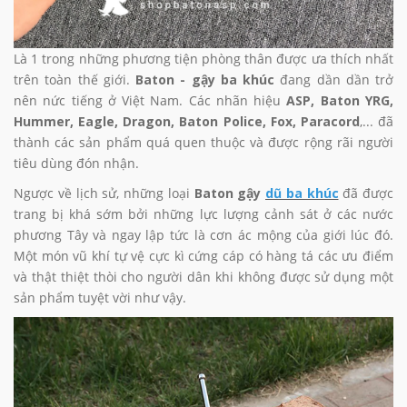
Là 1 trong những phương tiện phòng thân được ưa thích nhất
trên toàn thế giới.
Baton - gậy ba khúc
đang dần dần trở
nên nức tiếng ở Việt Nam. Các nhãn hiệu
ASP, Baton YRG,
Hummer, Eagle, Dragon, Baton Police, Fox, Paracord
,... đã
thành các sản phẩm quá quen thuộc và được rộng rãi người
tiêu dùng đón nhận.
Ngược về lịch sử, những loại
Baton
gậy
dũ ba khúc
đã được
trang bị khá sớm bởi những lực lượng cảnh sát ở các nước
phương Tây và ngay lập tức là cơn ác mộng của giới lúc đó.
Một món vũ khí tự vệ cực kì cứng cáp có hàng tá các ưu điểm
và thật thiệt thòi cho người dân khi không được sử dụng một
sản phẩm tuyệt vời như vậy.