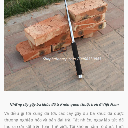
Những cây gậy ba khúc đã trở nên quen thuộc hơn ở Việt Nam
Và điều gì tới cũng đã tới, các cây gậy dũ ba khúc đã được
thương nghiệp hóa và bán đại trà. Tất nhiên, ngay lập tức đã
tạo ra cơn sốt trên toàn thế giới. Tôi không nắm rõ được thời