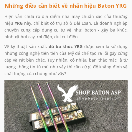
Những điều cần biết về nhãn hiệu Baton YRG
Hiện vẫn chưa rõ địa điểm nhà máy chuẩn xác của thương
hiệu
YRG
này, chỉ biết có trụ sở ở Đài Loan. Là doanh nghiệp
chuyên cung cấp dụng cụ tự vệ như: baton - gậy ba khúc,
bình xịt hơi cay, roi điện, dùi cui điện...
Về kỹ thuật sản xuất,
dũ ba khúc
YRG
được xem là sử dụng
những công nghệ tiên tiến của Mỹ để chế tạo ra lõi gậy cứng
cáp và rất bền chắc. Tuy nhiên, có nhiều bạn thắc mắc là từ
lượng thông tin tù mù như vậy thì căn cứ gì để khẳng định về
chất lượng của chúng như vậy?