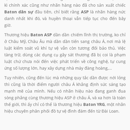
kì chính xác cũng như nhãn hàng nào đã cho sản xuất chiếc
Baton dân sự
đầu tiên, chỉ biết rằng
ASP
là nhãn hàng nức
danh nhất khi đó, và huyền thoại vẫn tiếp tục cho đến bây
giờ.
Thương hiệu
Baton ASP
dần dần chiếm lĩnh thị trường, ko chỉ
ở Châu Mỹ, Châu Âu mà dần dần tiến sang châu Á, nơi mà lệ
luật kiểm soát vũ khí tự vệ vẫn còn tương đối bảo thủ. Việc
tàng trữ, dùng các dụng cụ gây sát thương đã bị coi là phạm
luật chứ chưa nói đến việc phát triển về công nghệ, tự cung
ứng số lượng lớn, hay xây dựng nhà máy đàng hoàng,...
Tuy nhiên, cũng đến lúc mà những quy tắc dần được nới lỏng
thì cũng là thời điểm người châu Á khẳng định sức sáng tạo
mạnh mẽ của mình. Nếu có nhãn hiệu nào đang ganh đua
sòng phẳng cùng thương hiệu ASP ở châu Á, và xa hơn là toàn
thế giới, thì ấy chỉ có thể là thương hiệu
Baton YRG
, một nhãn
hiệu chuyên phân phối đồ tự vệ đình đám đến từ Đài Loan.