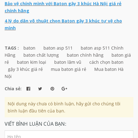
Bảo vệ chính mình với Baton gậy 3 khúc Hà Nội giá rẻ
chính hãng
4 lý do dân võ thuật chọn Baton gậy 3 khúc tự vệ cho
mình
TAGS :
baton
baton asp 511
baton asp 511 Chính
Hãng
baton chất lượng
baton chính hãng
baton giá
rẻ
baton kim loại
baton lâm vũ
cách chọn baton
gậy 3 khúc giá rẻ
mua baton giá rẻ
Mua baton Hà
Nội
Chia sẻ:
Nội dung này chưa có bình luận, hãy gửi cho chúng tôi
bình luận đầu tiên của bạn.
VIẾT BÌNH LUẬN CỦA BẠN: