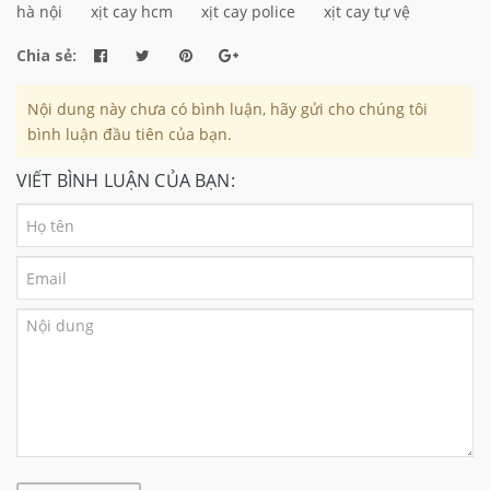
hà nội
xịt cay hcm
xịt cay police
xịt cay tự vệ
Chia sẻ:
Nội dung này chưa có bình luận, hãy gửi cho chúng tôi
bình luận đầu tiên của bạn.
VIẾT BÌNH LUẬN CỦA BẠN: