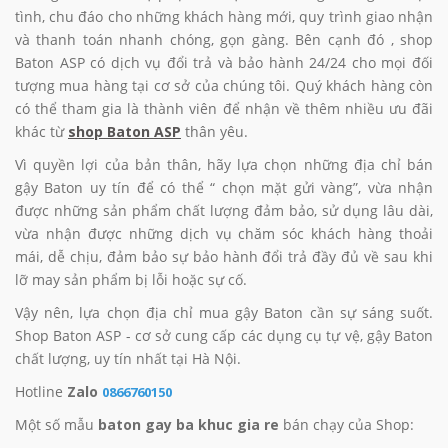
tình, chu đáo cho những khách hàng mới, quy trình giao nhận
và thanh toán nhanh chóng, gọn gàng. Bên cạnh đó , shop
Baton ASP có dịch vụ đổi trả và bảo hành 24/24 cho mọi đối
tượng mua hàng tại cơ sở của chúng tôi. Quý khách hàng còn
có thể tham gia là thành viên để nhận về thêm nhiều ưu đãi
khác từ
shop Baton ASP
thân yêu.
Vì quyền lợi của bản thân, hãy lựa chọn những địa chỉ bán
gậy Baton uy tín để có thể “ chọn mặt gửi vàng”, vừa nhận
được những sản phẩm chất lượng đảm bảo, sử dụng lâu dài,
vừa nhận được những dịch vụ chăm sóc khách hàng thoải
mái, dễ chịu, đảm bảo sự bảo hành đổi trả đầy đủ về sau khi
lỡ may sản phẩm bị lỗi hoặc sự cố.
Vậy nên, lựa chọn địa chỉ mua gậy Baton cần sự sáng suốt.
Shop Baton ASP - cơ sở cung cấp các dụng cụ tự vệ, gậy Baton
chất lượng, uy tín nhất tại Hà Nội.
Hotline
Zalo
0866760150
Một số mẫu
baton gay ba khuc gia re
bán chạy của Shop: