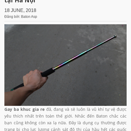
tại Hà Nội
18 JUNE, 2018
Đăng bởi: Baton Asp
Gay ba khuc gia re
đã, đang và sẽ luôn là vũ khí tự vệ được
yêu thích nhất trên toàn thế giới. Nhắc đến Baton chắc các
bạn cũng không còn xa lạ nữa. Đây là dụng cụ thường được
trang bị cho lực lượng cảnh sát đô thị của hầu hết các quốc