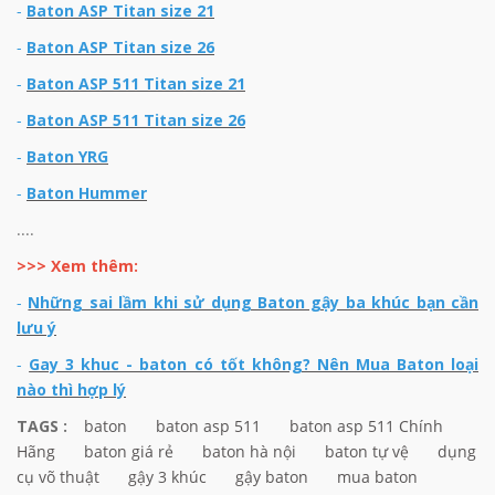
-
Baton ASP Titan size 21
-
Baton ASP Titan size 26
-
Baton ASP 511 Titan size 21
-
Baton ASP 511 Titan size 26
-
Baton YRG
-
Baton Hummer
....
>>> Xem thêm:
-
Những sai lầm khi sử dụng Baton gậy ba khúc bạn cần
lưu ý
-
Gay 3 khuc - baton có tốt không? Nên Mua Baton loại
nào thì hợp lý
TAGS :
baton
baton asp 511
baton asp 511 Chính
Hãng
baton giá rẻ
baton hà nội
baton tự vệ
dụng
cụ võ thuật
gậy 3 khúc
gậy baton
mua baton