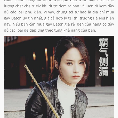
lượng chặt chẽ trước khi được đem ra bán và luôn đi kèm đầy
đủ các loại phụ kiện. Vì vậy, chúng tôi tự hào là địa chỉ mua
gậy Baton uy tín nhất, giá cả hợp lý tại thị trường Hà Nội hiện
nay. Nếu bạn cần mua gậy Baton giá rẻ, bên cửa hàng có đầy
đủ các loại để đáp ứng theo từng khả năng của bạn.